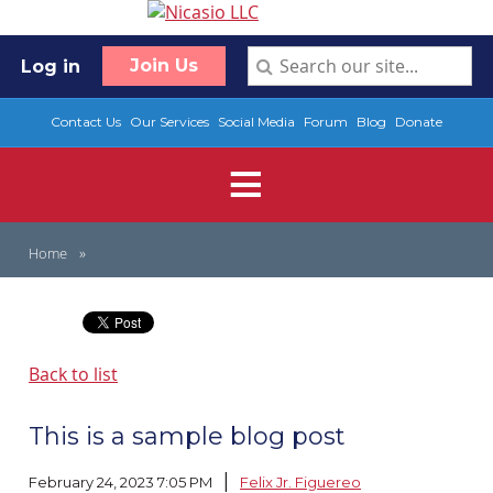
Join Us
Log in
Contact Us
Our Services
Social Media
Forum
Blog
Donate
Home
Back to list
This is a sample blog post
|
February 24, 2023 7:05 PM
Felix Jr. Figuereo